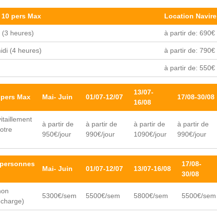
 10 pers Max
Location Navire
 (3 heures)
à partir de: 690€
idi (4 heures)
à partir de: 790€
à partir de: 550€
13/07-
 pers Max
Mai- Juin
01/07-12/07
17/08-30/08
16/08
itaillement
à partir de
à partir de
à partir de
à partir de
otre
950€/jour
990€/jour
1090€/jour
990€/jour
 personnes
17/08-
Mai- Juin
01/07-12/07
13/07-16/08
30/08
non
5300€/sem
5500€/sem
5800€/sem
5500€/sem
 charge)