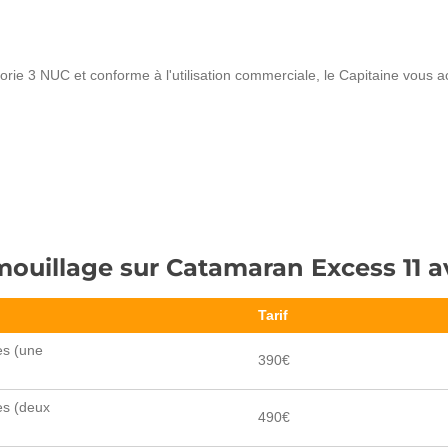
rie 3 NUC et conforme à l'utilisation commerciale, le Capitaine vous 
mouillage sur Catamaran Excess 11 a
Tarif
es (une
390€
es (deux
490€