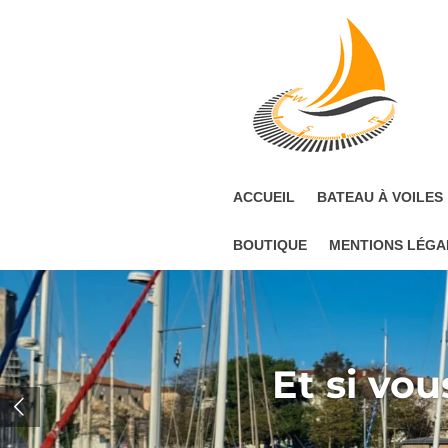
Passer
au
contenu
principal
ACCUEIL
BATEAU À VOILES
BOUTIQUE
MENTIONS LÉGA
Et si vou